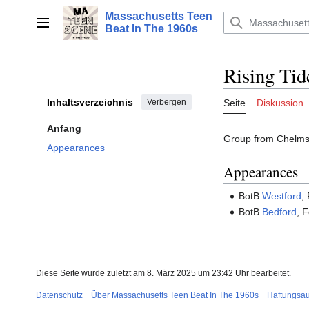
Zum
Massachusetts Teen
Inhalt
Hauptmenü
Beat In The 1960s
springen
Rising Tid
Inhaltsverzeichnis
Verbergen
Seite
Diskussion
Anfang
Group from Chelmsfo
Appearances
Appearances
BotB
Westford
,
BotB
Bedford
, 
Diese Seite wurde zuletzt am 8. März 2025 um 23:42 Uhr bearbeitet.
Datenschutz
Über Massachusetts Teen Beat In The 1960s
Haftungsa