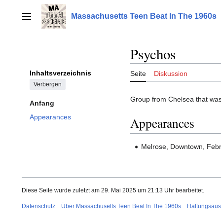
Zum
Inhalt
Massachusetts Teen Beat In The 1960s
Hauptmenü
springen
Psychos
Inhaltsverzeichnis
Seite
Diskussion
Verbergen
Group from Chelsea that was 
Anfang
Appearances
Appearances
Melrose, Downtown, Febr
Diese Seite wurde zuletzt am 29. Mai 2025 um 21:13 Uhr bearbeitet.
Datenschutz
Über Massachusetts Teen Beat In The 1960s
Haftungsaus