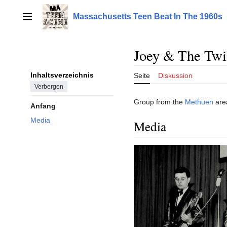
Zum
Inhalt
Massachusetts Teen Beat In The 1960s
Hauptmenü
springen
Joey & The Twi
Inhaltsverzeichnis
Seite
Diskussion
Verbergen
Group from the
Methuen
area
Anfang
Media
Media