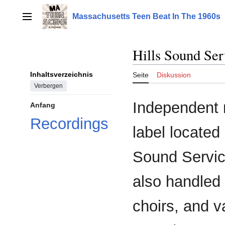
Zum
Inhalt
Massachusetts Teen Beat In The 1960s
Hauptmenü
springen
Hills Sound Ser
Inhaltsverzeichnis
Seite
Diskussion
Verbergen
Independent 
Anfang
Recordings
label located
Sound Service
also handled 
choirs, and v