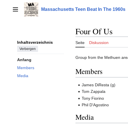
Zum
Inhalt
Massachusetts Teen Beat In The 1960s
Hauptmenü
springen
Four Of Us
Inhaltsverzeichnis
Seite
Diskussion
Verbergen
Group from the Methuen area 
Anfang
Members
Members
Media
James DiResta (g)
Tom Zappala
Tony Fiorino
Phil D'Agostino
Media