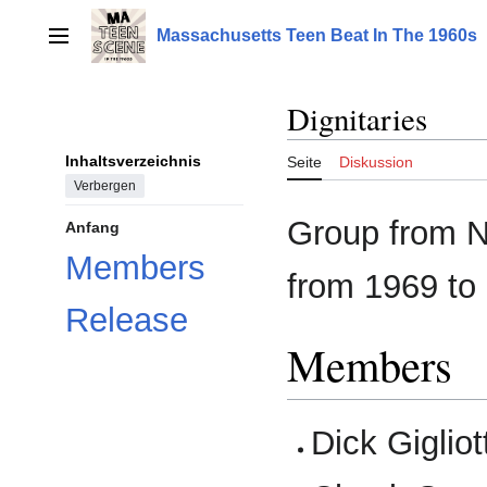
Zum
Inhalt
Massachusetts Teen Beat In The 1960s
Hauptmenü
springen
Dignitaries
Inhaltsverzeichnis
Seite
Diskussion
Verbergen
Group from N
Anfang
Members
from 1969 to
Release
Members
Dick Gigliot