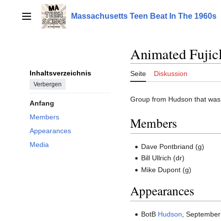
Zum
Inhalt
Massachusetts Teen Beat In The 1960s
Hauptmenü
springen
Animated Fujic
Inhaltsverzeichnis
Seite
Diskussion
Verbergen
Group from Hudson that was a
Anfang
Members
Members
Appearances
Media
Dave Pontbriand (g)
Bill Ullrich (dr)
Mike Dupont (g)
Appearances
BotB
Hudson
, September