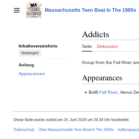
Zum
Inhalt
Massachusetts Teen Beat In The 1960s
Hauptmenü
springen
Addicts
Inhaltsverzeichnis
Seite
Diskussion
Verbergen
Group from the Fall River are
Anfang
Appearances
Appearances
BotB
Fall River
, Venus De
Diese Seite wurde zuletzt am 24. Juni 2026 um 20:34 Uhr bearbeitet.
Datenschutz
Über Massachusetts Teen Beat In The 1960s
Haftungsaus