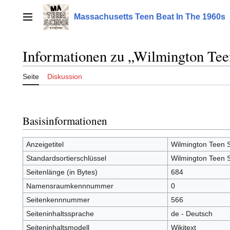
Zum
Inhalt
Massachusetts Teen Beat In The 1960s
Hauptmenü
springen
Informationen zu „Wilmington Tee
Seite
Diskussion
Basisinformationen
Anzeigetitel
Wilmington Teen 
Standardsortierschlüssel
Wilmington Teen 
Seitenlänge (in Bytes)
684
Namensraumkennnummer
0
Seitenkennnummer
566
Seiteninhaltssprache
de - Deutsch
Seiteninhaltsmodell
Wikitext