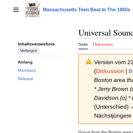
Zum
Inhalt
Massachusetts Teen Beat In The 1960s
Hauptmenü
springen
Universal Soun
Inhaltsverzeichnis
Seite
Diskussion
Verbergen
Version vom 2
Anfang
(
Diskussion
|
B
Members
Release
Boston area th
* Jerry Brown (d
Davidson (o) * 
(Unterschied) ←
Nächstjüngere 
Group from the Boston area t