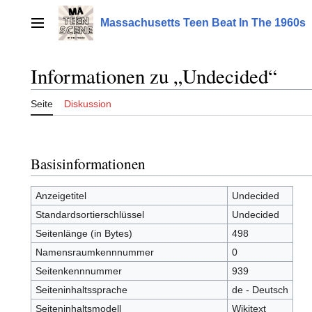
Zum
Inhalt
Massachusetts Teen Beat In The 1960s
Hauptmenü
springen
Informationen zu „Undecided“
Seite
Diskussion
Basisinformationen
Anzeigetitel
Undecided
Standardsortierschlüssel
Undecided
Seitenlänge (in Bytes)
498
Namensraumkennnummer
0
Seitenkennnummer
939
Seiteninhaltssprache
de - Deutsch
Seiteninhaltsmodell
Wikitext