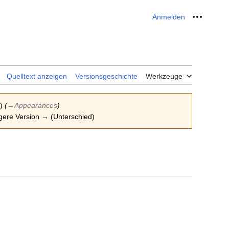
Anmelden
Meine W
Quelltext anzeigen
Versionsgeschichte
Werkzeuge
)
(
→‎Appearances
)
ngere Version → (Unterschied)