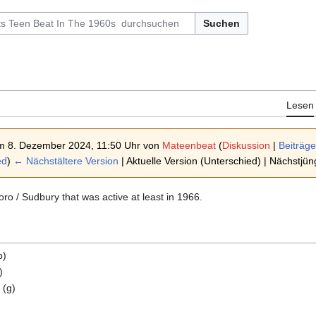
Suchen
Lesen
m 8. Dezember 2024, 11:50 Uhr von
Mateenbeat
(
Diskussion
|
Beiträge
ed
)
← Nächstältere Version
| Aktuelle Version (Unterschied) | Nächstjü
o / Sudbury that was active at least in 1966.
b)
)
 (g)