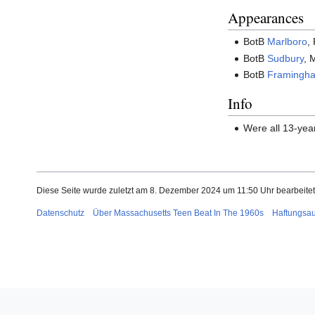
Appearances
BotB
Marlboro
,
BotB
Sudbury
, 
BotB
Framingh
Info
Were all 13-yea
Diese Seite wurde zuletzt am 8. Dezember 2024 um 11:50 Uhr bearbeitet
Datenschutz
Über Massachusetts Teen Beat In The 1960s
Haftungsa