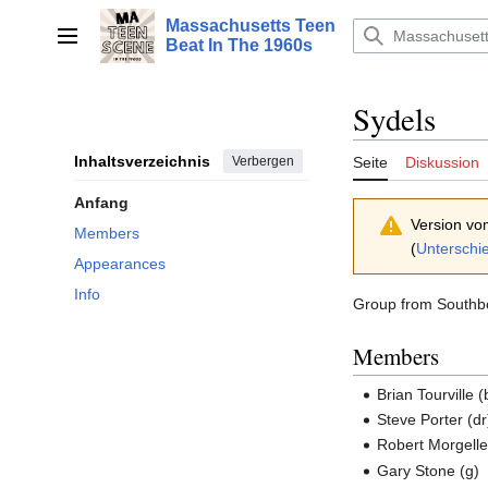
Zum
Massachusetts Teen
Inhalt
Hauptmenü
Beat In The 1960s
springen
Sydels
Inhaltsverzeichnis
Verbergen
Seite
Diskussion
Anfang
Version vo
Members
(
Unterschi
Appearances
Info
Group from Southbor
Members
Brian Tourville (
Steve Porter (dr
Robert Morgelle
Gary Stone (g)