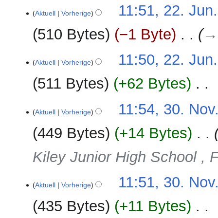
11:51, 22. Jun
Aktuell
Vorherige
510 Bytes
−1 Byte
‎
→‎
11:50, 22. Jun
Aktuell
Vorherige
511 Bytes
+62 Bytes
‎
K
30.
11:54, 30. Nov
e
Aktuell
Vorherige
November
i
2024
449 Bytes
+14 Bytes
‎
n
e
Kiley Junior High School , 
B
e
a
11:51, 30. Nov
Aktuell
Vorherige
r
b
435 Bytes
+11 Bytes
‎
e