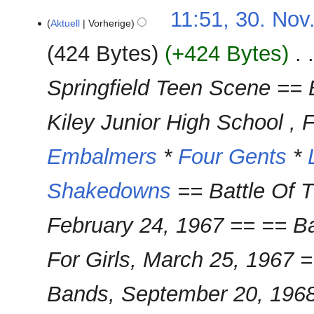
i
K
11:51, 30. Nov
t
e
Aktuell
Vorherige
u
i
n
424 Bytes
+424 Bytes
‎
n
g
e
s
Springfield Teen Scene == B
B
z
e
u
a
Kiley Junior High School ,
s
r
a
b
Embalmers
*
Four Gents
*
m
e
m
i
Shakedowns
== Battle Of T
e
t
n
u
f
February 24, 1967 == == Ba
n
a
g
s
For Girls, March 25, 1967 
s
s
z
u
u
Bands, September 20, 1968
n
s
g