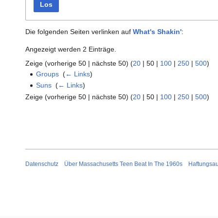
Los
Die folgenden Seiten verlinken auf
What's Shakin'
:
Angezeigt werden 2 Einträge.
Zeige (
vorherige 50
|
nächste 50
) (
20
|
50
|
100
|
250
|
500
)
Groups
‎
(
← Links
)
Suns
‎
(
← Links
)
Zeige (
vorherige 50
|
nächste 50
) (
20
|
50
|
100
|
250
|
500
)
Datenschutz
Über Massachusetts Teen Beat In The 1960s
Haftungsa