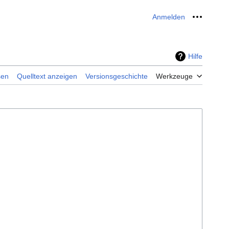
Anmelden
Meine W
Hilfe
sen
Quelltext anzeigen
Versionsgeschichte
Werkzeuge