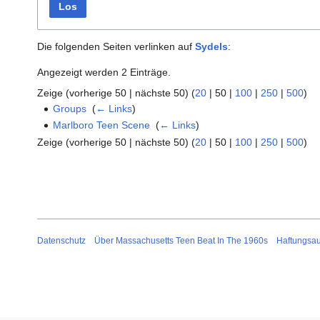
Los
Die folgenden Seiten verlinken auf
Sydels
:
Angezeigt werden 2 Einträge.
Zeige (
vorherige 50
|
nächste 50
) (
20
|
50
|
100
|
250
|
500
)
Groups
‎
(
← Links
)
Marlboro Teen Scene
‎
(
← Links
)
Zeige (
vorherige 50
|
nächste 50
) (
20
|
50
|
100
|
250
|
500
)
Datenschutz
Über Massachusetts Teen Beat In The 1960s
Haftungsa