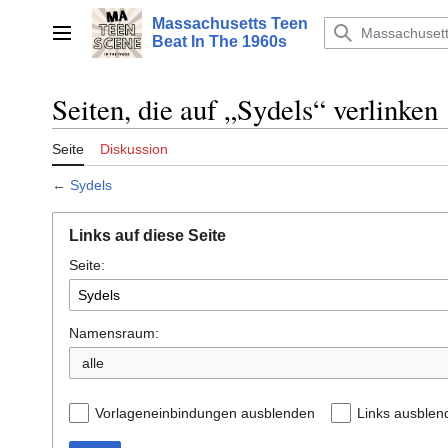
Zum
Massachusetts Teen
Inhalt
Hauptmenü
Beat In The 1960s
springen
Seiten, die auf „Sydels“ verlinken
Seite
Diskussion
←
Sydels
Links auf diese Seite
Seite:
Namensraum:
alle
Vorlageneinbindungen ausblenden
Links ausblen