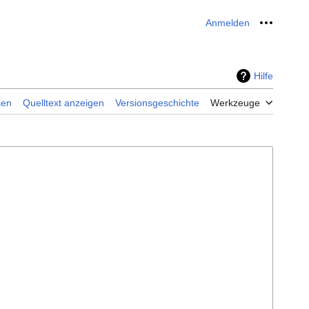
Anmelden
Meine W
Hilfe
sen
Quelltext anzeigen
Versionsgeschichte
Werkzeuge