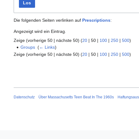
Los
Die folgenden Seiten verlinken auf
Prescriptions
:
Angezeigt wird ein Eintrag.
Zeige (
vorherige 50
|
nächste 50
) (
20
|
50
|
100
|
250
|
500
)
Groups
‎
(
← Links
)
Zeige (
vorherige 50
|
nächste 50
) (
20
|
50
|
100
|
250
|
500
)
Datenschutz
Über Massachusetts Teen Beat In The 1960s
Haftungsaus