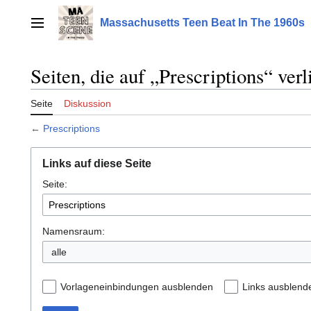
Zum
Inhalt
Massachusetts Teen Beat In The 1960s
Hauptmenü
springen
Seiten, die auf „Prescriptions“ ver
Seite
Diskussion
←
Prescriptions
Links auf diese Seite
Seite:
Namensraum:
alle
Vorlageneinbindungen ausblenden
Links ausblend