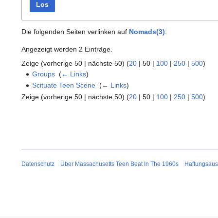
Los
Die folgenden Seiten verlinken auf
Nomads(3)
:
Angezeigt werden 2 Einträge.
Zeige (
vorherige 50
|
nächste 50
) (
20
|
50
|
100
|
250
|
500
)
Groups
‎
(
← Links
)
Scituate Teen Scene
‎
(
← Links
)
Zeige (
vorherige 50
|
nächste 50
) (
20
|
50
|
100
|
250
|
500
)
Datenschutz
Über Massachusetts Teen Beat In The 1960s
Haftungsaus