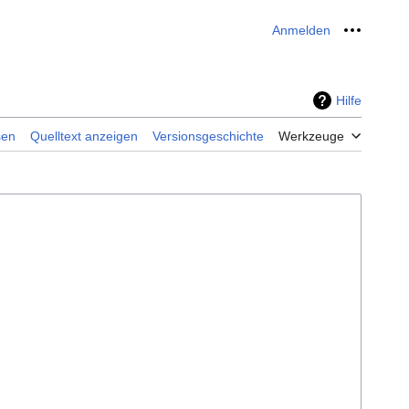
Anmelden
Meine W
Hilfe
sen
Quelltext anzeigen
Versionsgeschichte
Werkzeuge