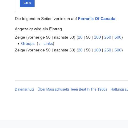
Los
Die folgenden Seiten verlinken auf
Ferrari's Of Canada
:
Angezeigt wird ein Eintrag.
Zeige (
vorherige 50
|
nächste 50
) (
20
|
50
|
100
|
250
|
500
)
Groups
‎
(
← Links
)
Zeige (
vorherige 50
|
nächste 50
) (
20
|
50
|
100
|
250
|
500
)
Datenschutz
Über Massachusetts Teen Beat In The 1960s
Haftungsa