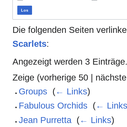
Los
Die folgenden Seiten verlink
Scarlets
:
Angezeigt werden 3 Einträge
Zeige (
vorherige 50
|
nächste
Groups
‎
(
← Links
)
Fabulous Orchids
‎
(
← Link
Jean Purretta
‎
(
← Links
)