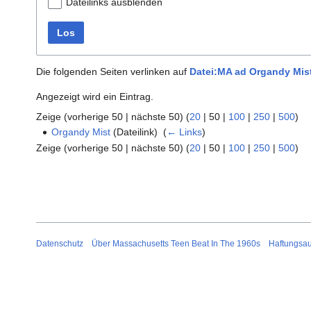
Dateilinks ausblenden
Los
Die folgenden Seiten verlinken auf
Datei:MA ad Organdy Mist
Angezeigt wird ein Eintrag.
Zeige (
vorherige 50
|
nächste 50
) (
20
|
50
|
100
|
250
|
500
)
Organdy Mist
(Dateilink) ‎
(
← Links
)
Zeige (
vorherige 50
|
nächste 50
) (
20
|
50
|
100
|
250
|
500
)
Datenschutz
Über Massachusetts Teen Beat In The 1960s
Haftungsa