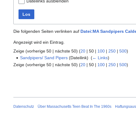
Dateilinks ausblenden
Los
Die folgenden Seiten verlinken auf
Datei:MA Sandpipers Calde
Angezeigt wird ein Eintrag.
Zeige (
vorherige 50
|
nächste 50
) (
20
|
50
|
100
|
250
|
500
)
Sandpipers/ Sand Pipers
(Dateilink) ‎
(
← Links
)
Zeige (
vorherige 50
|
nächste 50
) (
20
|
50
|
100
|
250
|
500
)
Datenschutz
Über Massachusetts Teen Beat In The 1960s
Haftungsaus