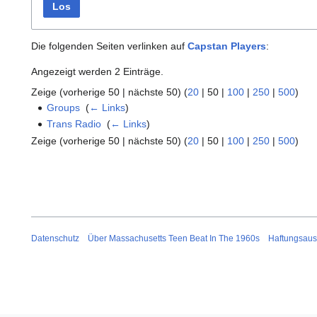
Los
Die folgenden Seiten verlinken auf
Capstan Players
:
Angezeigt werden 2 Einträge.
Zeige (
vorherige 50
|
nächste 50
) (
20
|
50
|
100
|
250
|
500
)
Groups
‎
(
← Links
)
Trans Radio
‎
(
← Links
)
Zeige (
vorherige 50
|
nächste 50
) (
20
|
50
|
100
|
250
|
500
)
Datenschutz
Über Massachusetts Teen Beat In The 1960s
Haftungsaus