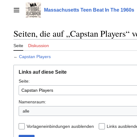
Zum
Inhalt
Massachusetts Teen Beat In The 1960s
Hauptmenü
springen
Seiten, die auf „Capstan Players“ v
Seite
Diskussion
←
Capstan Players
Links auf diese Seite
Seite:
Namensraum:
alle
Vorlageneinbindungen ausblenden
Links ausblend