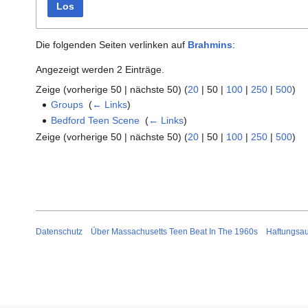
Los
Die folgenden Seiten verlinken auf
Brahmins
:
Angezeigt werden 2 Einträge.
Zeige (
vorherige 50
|
nächste 50
) (
20
|
50
|
100
|
250
|
500
)
Groups
‎
(
← Links
)
Bedford Teen Scene
‎
(
← Links
)
Zeige (
vorherige 50
|
nächste 50
) (
20
|
50
|
100
|
250
|
500
)
Datenschutz
Über Massachusetts Teen Beat In The 1960s
Haftungsa