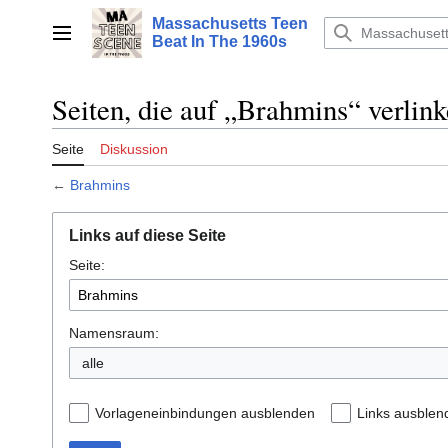
Zum
Massachusetts Teen
Inhalt
Hauptmenü
Beat In The 1960s
springen
Seiten, die auf „Brahmins“ verlin
Seite
Diskussion
←
Brahmins
Links auf diese Seite
Seite:
Namensraum:
alle
Vorlageneinbindungen ausblenden
Links ausblen