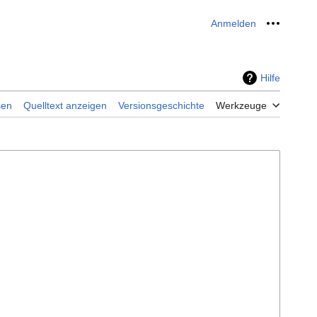
Anmelden
Meine W
Hilfe
sen
Quelltext anzeigen
Versionsgeschichte
Werkzeuge