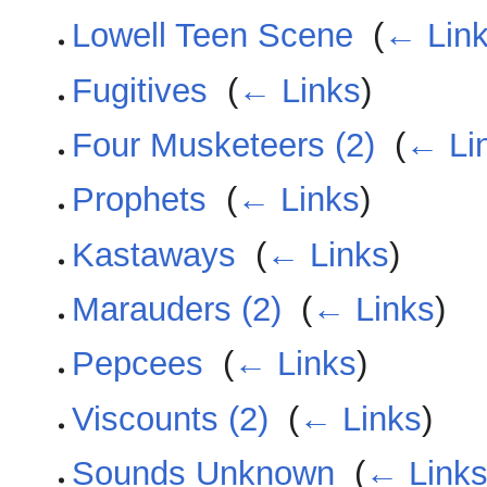
Lowell Teen Scene
‎
(
← Lin
Fugitives
‎
(
← Links
)
Four Musketeers (2)
‎
(
← Li
Prophets
‎
(
← Links
)
Kastaways
‎
(
← Links
)
Marauders (2)
‎
(
← Links
)
Pepcees
‎
(
← Links
)
Viscounts (2)
‎
(
← Links
)
Sounds Unknown
‎
(
← Link