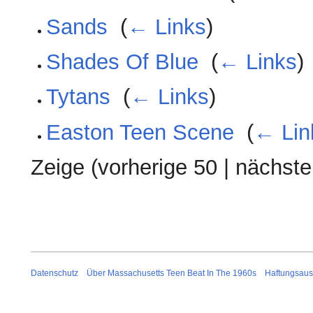
Sands
‎
(
← Links
)
Shades Of Blue
‎
(
← Links
)
Tytans
‎
(
← Links
)
Easton Teen Scene
‎
(
← Lin
Zeige (
vorherige 50
|
nächste
Datenschutz
Über Massachusetts Teen Beat In The 1960s
Haftungsaus