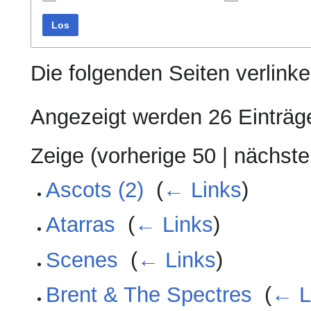
Los
Die folgenden Seiten verlink
Angezeigt werden 26 Einträg
Zeige (
vorherige 50
|
nächste
Ascots (2)
‎
(
← Links
)
Atarras
‎
(
← Links
)
Scenes
‎
(
← Links
)
Brent & The Spectres
‎
(
← L