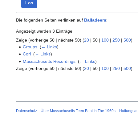
Los
Die folgenden Seiten verlinken auf
Balladeers
:
Angezeigt werden 3 Einträge.
Zeige (
vorherige 50
|
nächste 50
) (
20
|
50
|
100
|
250
|
500
)
Groups
‎
(
← Links
)
Cori
‎
(
← Links
)
Massachusetts Recordings
‎
(
← Links
)
Zeige (
vorherige 50
|
nächste 50
) (
20
|
50
|
100
|
250
|
500
)
Datenschutz
Über Massachusetts Teen Beat In The 1960s
Haftungsa