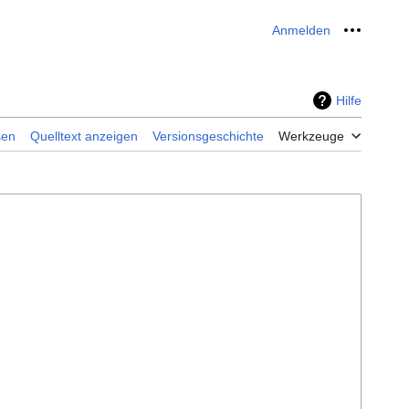
Anmelden
Meine W
Hilfe
sen
Quelltext anzeigen
Versionsgeschichte
Werkzeuge