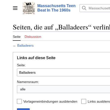
Zum
Massachusetts Teen
Inhalt
Hauptmenü
Beat In The 1960s
springen
Seiten, die auf „Balladeers“ verli
Seite
Diskussion
←
Balladeers
Links auf diese Seite
Seite:
Namensraum:
alle
Vorlageneinbindungen ausblenden
Links ausblen