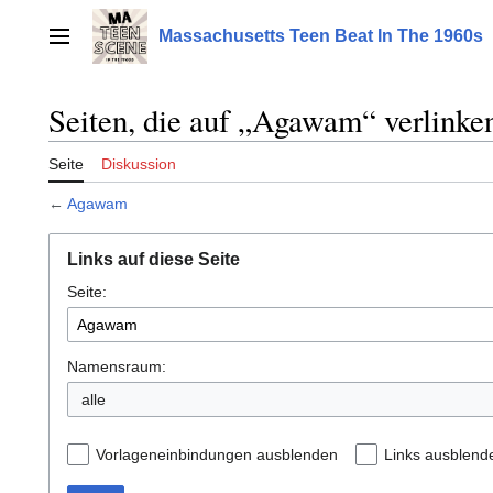
Zum
Inhalt
Massachusetts Teen Beat In The 1960s
Hauptmenü
springen
Seiten, die auf „Agawam“ verlinke
Seite
Diskussion
←
Agawam
Links auf diese Seite
Seite:
Namensraum:
alle
Vorlageneinbindungen ausblenden
Links ausblend