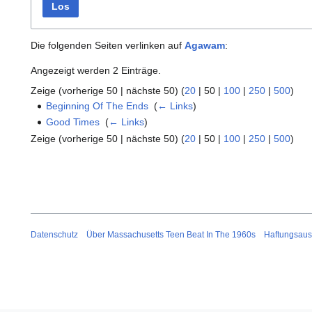
Los
Die folgenden Seiten verlinken auf
Agawam
:
Angezeigt werden 2 Einträge.
Zeige (
vorherige 50
|
nächste 50
) (
20
|
50
|
100
|
250
|
500
)
Beginning Of The Ends
‎
(
← Links
)
Good Times
‎
(
← Links
)
Zeige (
vorherige 50
|
nächste 50
) (
20
|
50
|
100
|
250
|
500
)
Datenschutz
Über Massachusetts Teen Beat In The 1960s
Haftungsaus