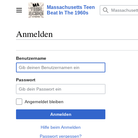
Zum
Massachusetts Teen
Inhalt
Hauptmenü
Beat In The 1960s
springen
Anmelden
Benutzername
Passwort
Angemeldet bleiben
Anmelden
Hilfe beim Anmelden
Passwort vergessen?