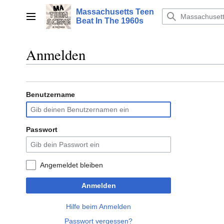
Zum
Massachusetts Teen
Inhalt
Hauptmenü
Beat In The 1960s
springen
Anmelden
Benutzername
Passwort
Angemeldet bleiben
Anmelden
Hilfe beim Anmelden
Passwort vergessen?