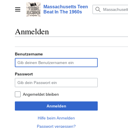
Zum
Massachusetts Teen
Inhalt
Hauptmenü
Beat In The 1960s
springen
Anmelden
Benutzername
Passwort
Angemeldet bleiben
Anmelden
Hilfe beim Anmelden
Passwort vergessen?