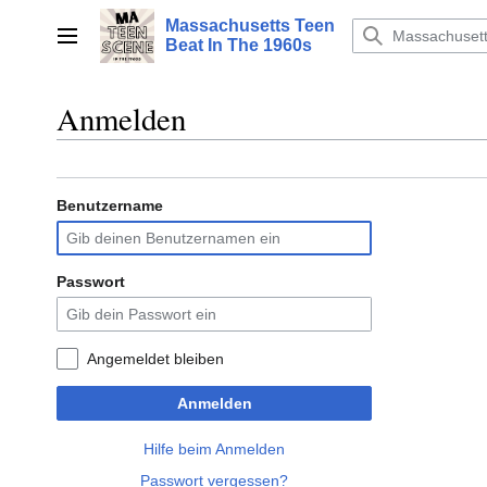
Zum
Massachusetts Teen
Inhalt
Hauptmenü
Beat In The 1960s
springen
Anmelden
Benutzername
Passwort
Angemeldet bleiben
Anmelden
Hilfe beim Anmelden
Passwort vergessen?