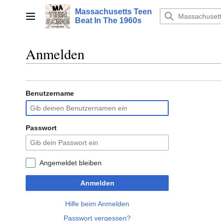
Zum
Massachusetts Teen
Inhalt
Hauptmenü
Beat In The 1960s
springen
Anmelden
Benutzername
Passwort
Angemeldet bleiben
Anmelden
Hilfe beim Anmelden
Passwort vergessen?