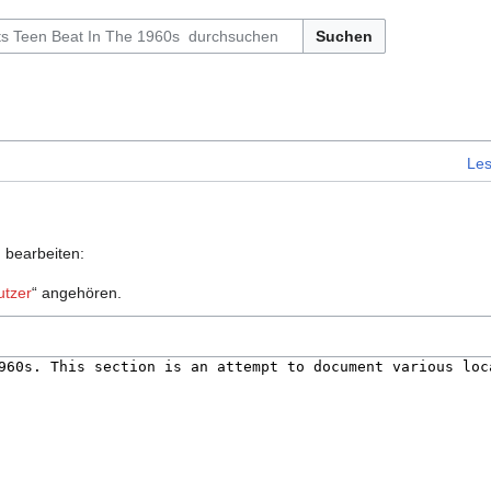
Suchen
Le
u bearbeiten:
utzer
“ angehören.