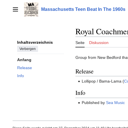
Zum
Inhalt
Massachusetts Teen Beat In The 1960s
Hauptmenü
springen
Royal Coachmen
Inhaltsverzeichnis
Seite
Diskussion
Verbergen
Group from New Bedford that 
Anfang
Release
Release
Info
Lollipop / Bama-Lama (
C
Info
Published by
Sea Music