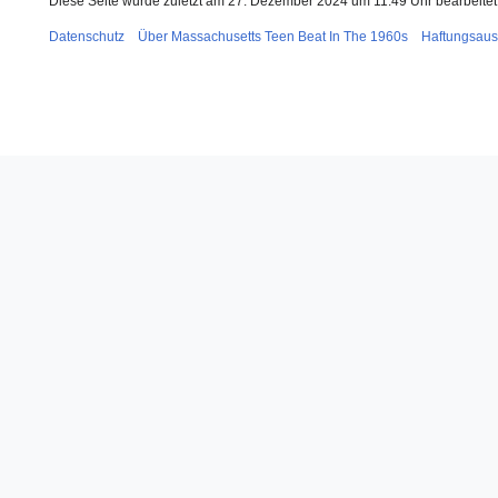
Diese Seite wurde zuletzt am 27. Dezember 2024 um 11:49 Uhr bearbeitet
Datenschutz
Über Massachusetts Teen Beat In The 1960s
Haftungsaus