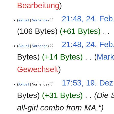
Bearbeitung
21:48, 24. Feb
Aktuell
Vorherige
106 Bytes
+61 Bytes
‎
K
21:48, 24. Feb
e
Aktuell
Vorherige
i
Bytes
+14 Bytes
‎
Mark
n
e
K
Gewechselt
B
e
e
i
a
19.
17:53, 19. Dez
n
Aktuell
Vorherige
r
Dezember
e
b
2024
Bytes
+31 Bytes
‎
Die 
B
e
e
i
a
all-girl combo from MA.“
t
r
u