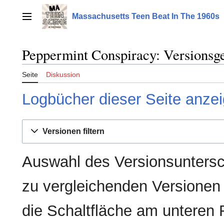
Zum
Inhalt
Massachusetts Teen Beat In The 1960s
Hauptmenü
springen
Peppermint Conspiracy: Versionsg
Seite
Diskussion
Logbücher dieser Seite anze
Versionen filtern
Auswahl des Versionsuntersc
zu vergleichenden Versionen
die Schaltfläche am unteren 