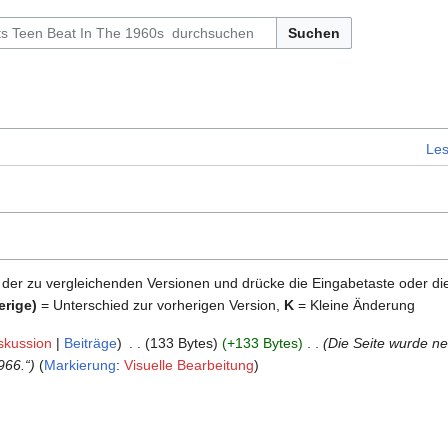
Suchen
Le
 der zu vergleichenden Versionen und drücke die Eingabetaste oder di
erige)
= Unterschied zur vorherigen Version,
K
= Kleine Änderung
skussion
Beiträge
‎
133 Bytes
+133 Bytes
‎
Die Seite wurde ne
1966.“
Markierung
:
Visuelle Bearbeitung