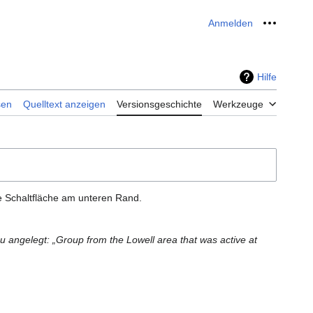
Anmelden
Meine W
Hilfe
sen
Quelltext anzeigen
Versionsgeschichte
Werkzeuge
e Schaltfläche am unteren Rand.
u angelegt: „Group from the Lowell area that was active at