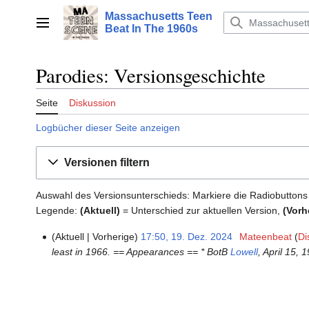
Zum
Massachusetts Teen
Inhalt
Hauptmenü
Beat In The 1960s
springen
Parodies: Versionsgeschichte
Seite
Diskussion
Logbücher dieser Seite anzeigen
Versionen filtern
Auswahl des Versionsunterschieds: Markiere die Radiobuttons
Legende:
(Aktuell)
= Unterschied zur aktuellen Version,
(Vorh
Aktuell
Vorherige
17:50, 19. Dez. 2024
‎
Mateenbeat
Di
19.
least in 1966. == Appearances == * BotB
Lowell
, April 15, 
Dezember
2024