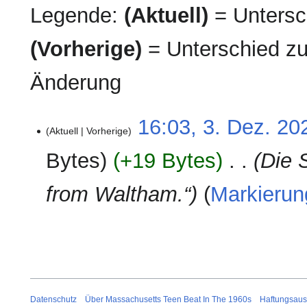
Legende:
(Aktuell)
= Untersch
(Vorherige)
= Unterschied zu
Änderung
3.
16:03, 3. Dez. 20
Aktuell
Vorherige
Dezember
2024
Bytes
+19 Bytes
‎
Die 
from Waltham.“
Markierun
Datenschutz
Über Massachusetts Teen Beat In The 1960s
Haftungsaus