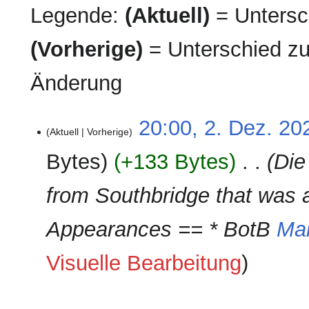
Legende:
(Aktuell)
= Untersch
(Vorherige)
= Unterschied zu
Änderung
2.
20:00, 2. Dez. 20
Aktuell
Vorherige
Dezember
2024
Bytes
+133 Bytes
‎
Die
from Southbridge that was a
Appearances == * BotB
Mar
Visuelle Bearbeitung