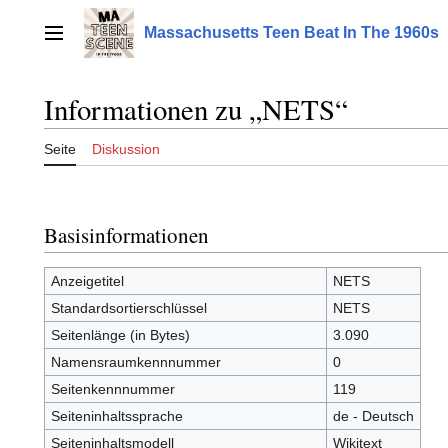
Zum
Inhalt
Massachusetts Teen Beat In The 1960s
Hauptmenü
springen
Informationen zu „NETS“
Seite
Diskussion
Basisinformationen
Anzeigetitel
NETS
Standardsortierschlüssel
NETS
Seitenlänge (in Bytes)
3.090
Namensraumkennnummer
0
Seitenkennnummer
119
Seiteninhaltssprache
de - Deutsch
Seiteninhaltsmodell
Wikitext