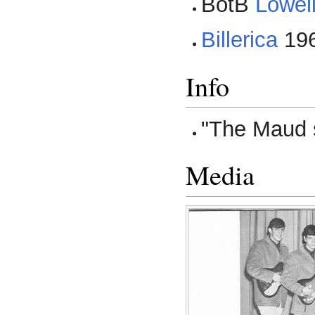
BotB
Lowel
Billerica
196
Info
"The Maud 
Media