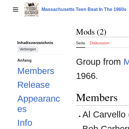
Zum
Inhalt
Massachusetts Teen Beat In The 1960s
Hauptmenü
springen
Mods (2)
Inhaltsverzeichnis
Seite
Diskussion
Verbergen
Group from
M
Anfang
Members
1966.
Release
Members
Appearanc
es
Al Carvello 
Info
Bob Carberr