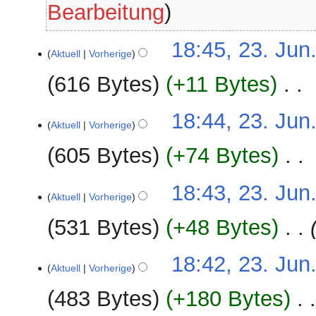
Bearbeitung
18:45, 23. Jun
Aktuell
Vorherige
616 Bytes
+11 Bytes
‎
K
18:44, 23. Jun
e
Aktuell
Vorherige
i
605 Bytes
+74 Bytes
‎
n
e
K
18:43, 23. Jun
B
e
Aktuell
Vorherige
e
i
a
531 Bytes
+48 Bytes
‎
n
r
e
b
18:42, 23. Jun
B
e
Aktuell
Vorherige
e
i
a
483 Bytes
+180 Bytes
‎
t
r
u