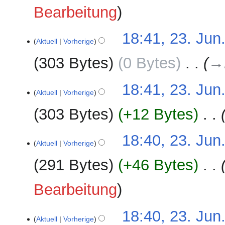
b
n
Bearbeitung
e
g
i
s
18:41, 23. Jun
t
z
Aktuell
Vorherige
u
u
n
303 Bytes
0 Bytes
‎
→
s
g
a
s
m
18:41, 23. Jun
z
Aktuell
Vorherige
m
u
e
303 Bytes
+12 Bytes
‎
s
n
a
f
m
18:40, 23. Jun
a
Aktuell
Vorherige
m
s
e
291 Bytes
+46 Bytes
‎
s
n
u
f
n
Bearbeitung
a
g
s
18:40, 23. Jun
s
Aktuell
Vorherige
u