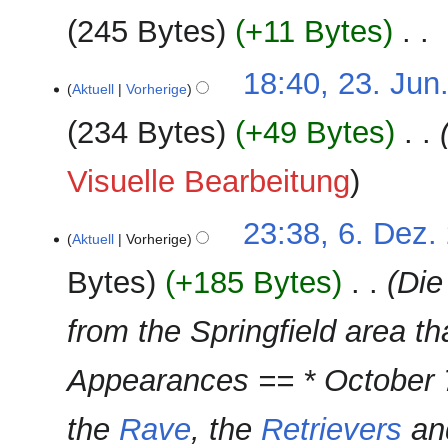
n
245 Bytes
+11 Bytes
‎
g
K
18:40, 23. Jun
e
Aktuell
Vorherige
i
234 Bytes
+49 Bytes
‎
n
e
Visuelle Bearbeitung
B
e
a
6.
23:38, 6. Dez.
Aktuell
Vorherige
r
Dezember
b
2024
Bytes
+185 Bytes
‎
Die
e
i
from the Springfield area th
t
u
Appearances == * October 7
n
g
s
the
Rave
, the
Retrievers
an
z