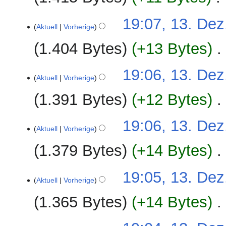
i
19:07, 13. Dez
t
Aktuell
Vorherige
u
n
1.404 Bytes
+13 Bytes
‎
g
s
19:06, 13. Dez
z
Aktuell
Vorherige
u
1.391 Bytes
+12 Bytes
‎
s
a
m
19:06, 13. Dez
Aktuell
Vorherige
m
e
1.379 Bytes
+14 Bytes
‎
n
f
19:05, 13. Dez
a
Aktuell
Vorherige
s
1.365 Bytes
+14 Bytes
‎
s
u
n