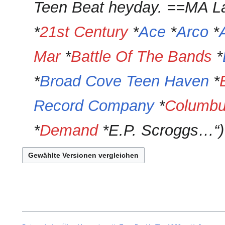
Teen Beat heyday. ==MA La
*
21st Century
*
Ace
*
Arco
*
Mar
*
Battle Of The Bands
*
*
Broad Cove Teen Haven
*
Record Company
*
Columb
*
Demand
*E.P. Scroggs…“