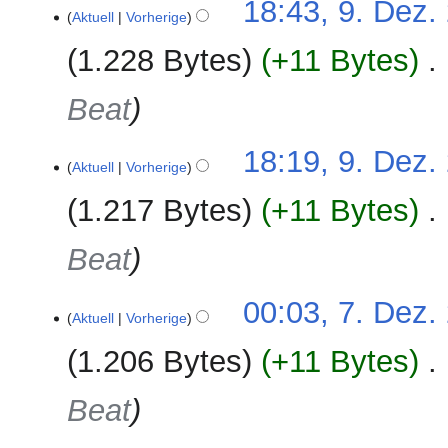
9.
18:43, 9. Dez.
Aktuell
Vorherige
r
Dezember
b
2024
1.228 Bytes
+11 Bytes
‎
e
i
Beat
t
u
n
18:19, 9. Dez.
Aktuell
Vorherige
g
s
1.217 Bytes
+11 Bytes
‎
z
u
Beat
s
a
7.
00:03, 7. Dez.
m
Aktuell
Vorherige
Dezember
m
2024
e
1.206 Bytes
+11 Bytes
‎
n
f
Beat
a
s