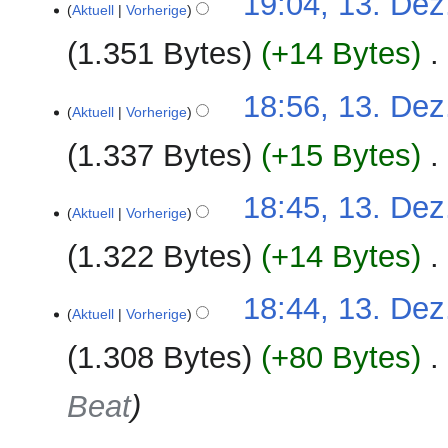
19:04, 13. Dez
Aktuell
Vorherige
g
1.351 Bytes
+14 Bytes
‎
18:56, 13. Dez
Aktuell
Vorherige
1.337 Bytes
+15 Bytes
‎
18:45, 13. Dez
Aktuell
Vorherige
1.322 Bytes
+14 Bytes
‎
K
18:44, 13. Dez
e
Aktuell
Vorherige
i
1.308 Bytes
+80 Bytes
‎
n
e
Beat
B
e
a