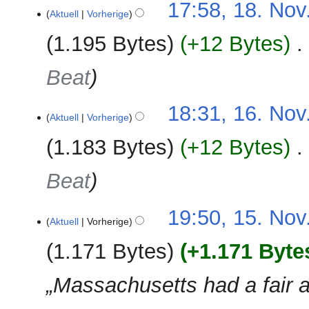
18.
17:58, 18. Nov
s
Aktuell
Vorherige
November
u
2024
1.195 Bytes
+12 Bytes
‎
n
g
Beat
16.
18:31, 16. Nov
Aktuell
Vorherige
November
2024
1.183 Bytes
+12 Bytes
‎
Beat
15.
19:50, 15. Nov
Aktuell
Vorherige
November
2024
1.171 Bytes
+1.171 Byte
„Massachusetts had a fair a