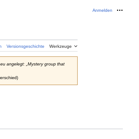
Anmelden
Meine W
n
Versionsgeschichte
Werkzeuge
neu angelegt: „Mystery group that
terschied)