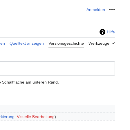
Anmelden
Meine W
Hilfe
sen
Quelltext anzeigen
Versionsgeschichte
Werkzeuge
e Schaltfläche am unteren Rand.
kierung
:
Visuelle Bearbeitung