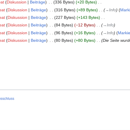
at
Diskussion
Beiträge
‎
336 Bytes
+20 Bytes
‎
eat
Diskussion
Beiträge
‎
316 Bytes
+89 Bytes
‎
→‎Info
Mark
eat
Diskussion
Beiträge
‎
227 Bytes
+143 Bytes
‎
eat
Diskussion
Beiträge
‎
84 Bytes
−12 Bytes
‎
→‎Info
eat
Diskussion
Beiträge
‎
96 Bytes
+16 Bytes
‎
→‎Info
Marki
eat
Diskussion
Beiträge
‎
80 Bytes
+80 Bytes
‎
Die Seite wurd
usschluss