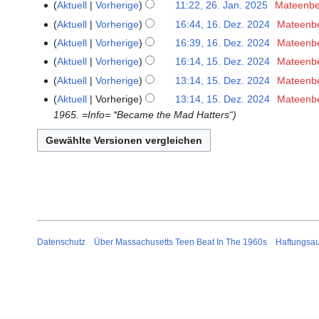
Aktuell
Vorherige
11:22, 26. Jan. 2025
‎
Mateenbe
K
Aktuell
Vorherige
16:44, 16. Dez. 2024
‎
Mateenb
16.
e
Dezember
Aktuell
Vorherige
16:39, 16. Dez. 2024
‎
Mateenb
i
2024
K
Aktuell
Vorherige
16:14, 15. Dez. 2024
‎
Mateenb
15.
n
e
Dezember
Aktuell
Vorherige
13:14, 15. Dez. 2024
‎
Mateenb
e
i
2024
B
Aktuell
Vorherige
13:14, 15. Dez. 2024
‎
Mateenb
n
e
1965. =Info= *Became the Mad Hatters“
e
a
B
r
e
b
a
e
r
i
b
t
e
u
i
n
Datenschutz
Über Massachusetts Teen Beat In The 1960s
Haftungsa
t
g
u
s
n
z
g
u
s
s