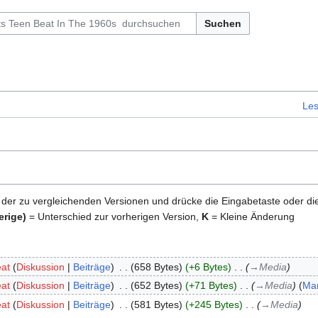
Suchen
Le
 der zu vergleichenden Versionen und drücke die Eingabetaste oder di
erige)
= Unterschied zur vorherigen Version,
K
= Kleine Änderung
at
Diskussion
Beiträge
‎
658 Bytes
+6 Bytes
‎
→‎Media
at
Diskussion
Beiträge
‎
652 Bytes
+71 Bytes
‎
→‎Media
Mar
at
Diskussion
Beiträge
‎
581 Bytes
+245 Bytes
‎
→‎Media