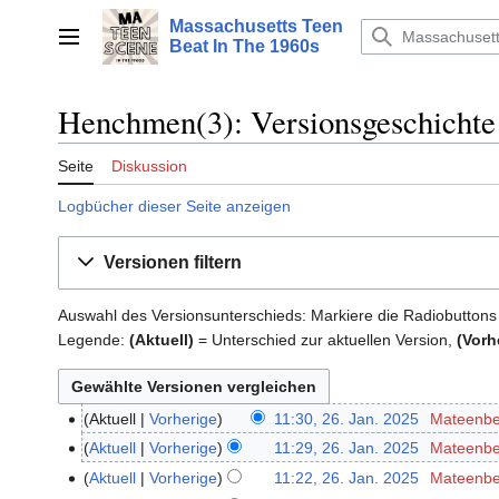
Zum
Massachusetts Teen
Inhalt
Hauptmenü
Beat In The 1960s
springen
Henchmen(3): Versionsgeschichte
Seite
Diskussion
Logbücher dieser Seite anzeigen
Versionen filtern
Auswahl des Versionsunterschieds: Markiere die Radiobuttons
Legende:
(Aktuell)
= Unterschied zur aktuellen Version,
(Vorh
Aktuell
Vorherige
11:30, 26. Jan. 2025
‎
Mateenbe
26.
Januar
Aktuell
Vorherige
11:29, 26. Jan. 2025
‎
Mateenbe
2025
Aktuell
Vorherige
11:22, 26. Jan. 2025
‎
Mateenbe