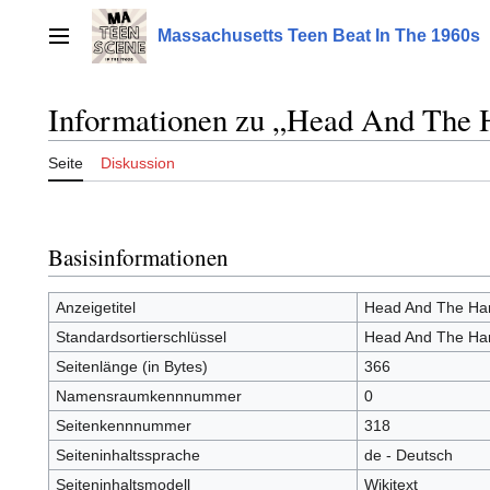
Zum
Inhalt
Massachusetts Teen Beat In The 1960s
Hauptmenü
springen
Informationen zu „Head And The 
Seite
Diskussion
Basisinformationen
Anzeigetitel
Head And The Ha
Standardsortierschlüssel
Head And The Ha
Seitenlänge (in Bytes)
366
Namensraumkennnummer
0
Seitenkennnummer
318
Seiteninhaltssprache
de - Deutsch
Seiteninhaltsmodell
Wikitext