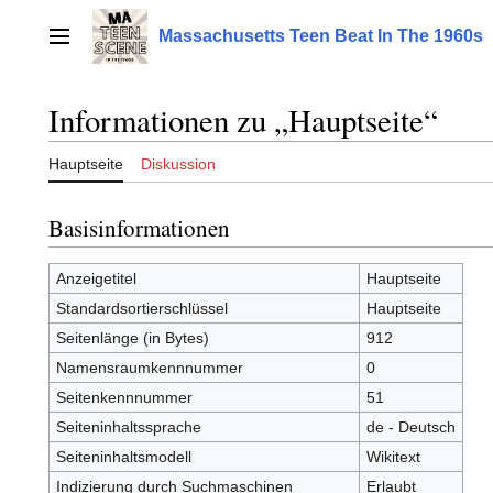
Zum
Inhalt
Massachusetts Teen Beat In The 1960s
Hauptmenü
springen
Informationen zu „Hauptseite“
Hauptseite
Diskussion
Basisinformationen
Anzeigetitel
Hauptseite
Standardsortierschlüssel
Hauptseite
Seitenlänge (in Bytes)
912
Namensraumkennnummer
0
Seitenkennnummer
51
Seiteninhaltssprache
de - Deutsch
Seiteninhaltsmodell
Wikitext
Indizierung durch Suchmaschinen
Erlaubt