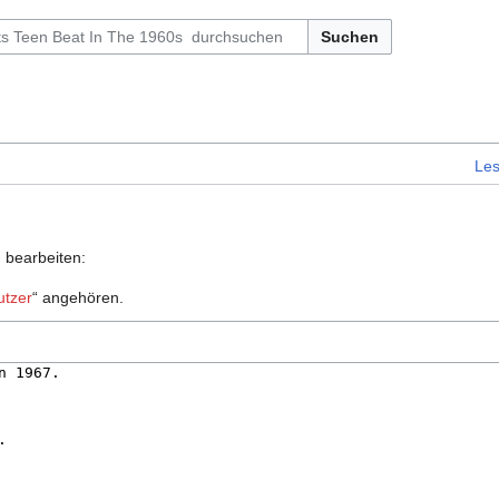
Suchen
Le
u bearbeiten:
utzer
“ angehören.