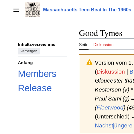
Zum
Inhalt
Massachusetts Teen Beat In The 1960s
Hauptmenü
springen
Good Tymes
Inhaltsverzeichnis
Seite
Diskussion
Verbergen
Version vom 1
Anfang
(
Diskussion
|
B
Members
Gloucester that
Release
Kesterson (v) * 
Paul Sami (g) ==
(
Fleetwood
) (4
(Unterschied) 
Nächstjüngere