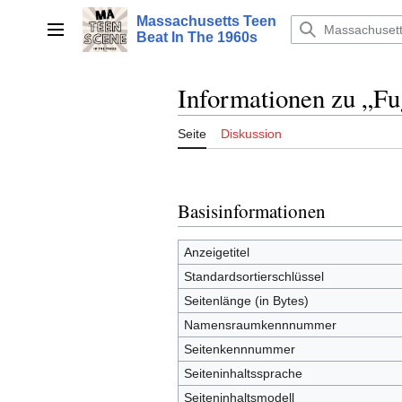
Zum
Massachusetts Teen
Inhalt
Hauptmenü
Beat In The 1960s
springen
Informationen zu „F
Seite
Diskussion
Basisinformationen
Anzeigetitel
Standardsortierschlüssel
Seitenlänge (in Bytes)
Namensraumkennnummer
Seitenkennnummer
Seiteninhaltssprache
Seiteninhaltsmodell