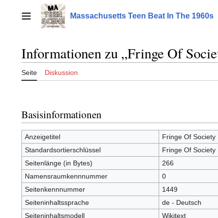
Zum
Inhalt
Massachusetts Teen Beat In The 1960s
Hauptmenü
springen
Informationen zu „Fringe Of Socie
Seite
Diskussion
Basisinformationen
Anzeigetitel
Fringe Of Society
Standardsortierschlüssel
Fringe Of Society
Seitenlänge (in Bytes)
266
Namensraumkennnummer
0
Seitenkennnummer
1449
Seiteninhaltssprache
de - Deutsch
Seiteninhaltsmodell
Wikitext