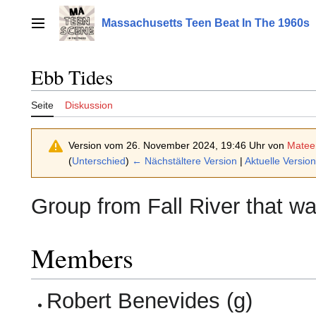
Zum
Inhalt
Massachusetts Teen Beat In The 1960s
Hauptmenü
springen
Ebb Tides
Seite
Diskussion
Version vom 26. November 2024, 19:46 Uhr von
Matee
(
Unterschied
)
← Nächstältere Version
|
Aktuelle Version
Group from Fall River that wa
Members
Robert Benevides (g)